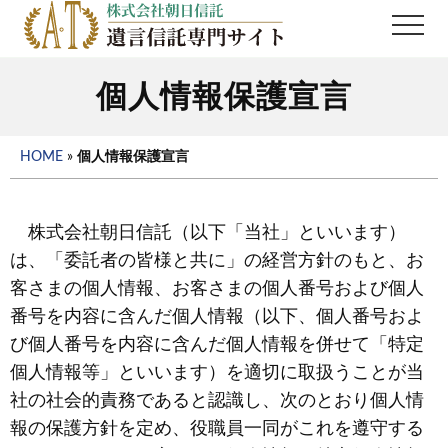
Menu
Skip
Skip
Me
to
to
main
primary
個人情報保護宣言
content
sidebar
HOME
»
個人情報保護宣言
株式会社朝日信託（以下「当社」といいます）
は、「委託者の皆様と共に」の経営方針のもと、お
客さまの個人情報、お客さまの個人番号および個人
番号を内容に含んだ個人情報（以下、個人番号およ
び個人番号を内容に含んだ個人情報を併せて「特定
個人情報等」といいます）を適切に取扱うことが当
社の社会的責務であると認識し、次のとおり個人情
報の保護方針を定め、役職員一同がこれを遵守する