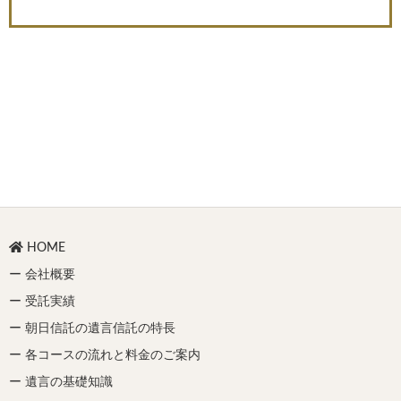
Site
HOME
Footer
ー 会社概要
ー 受託実績
ー 朝日信託の遺言信託の特長
ー 各コースの流れと料金のご案内
ー 遺言の基礎知識